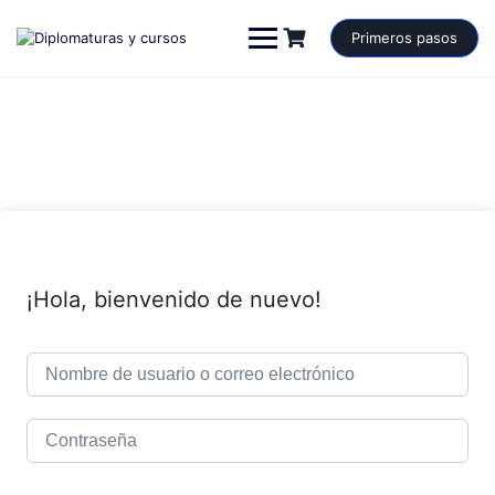
Saltar
al
Primeros pasos
contenido
¡Hola, bienvenido de nuevo!