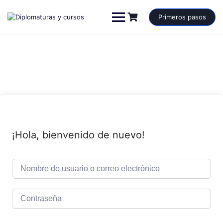
Saltar
al
Primeros pasos
contenido
¡Hola, bienvenido de nuevo!