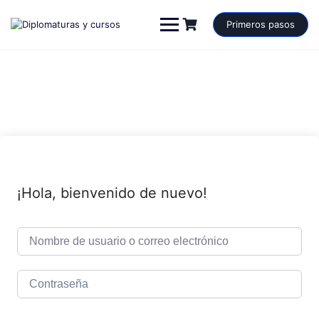
Saltar
al
Primeros pasos
contenido
¡Hola, bienvenido de nuevo!