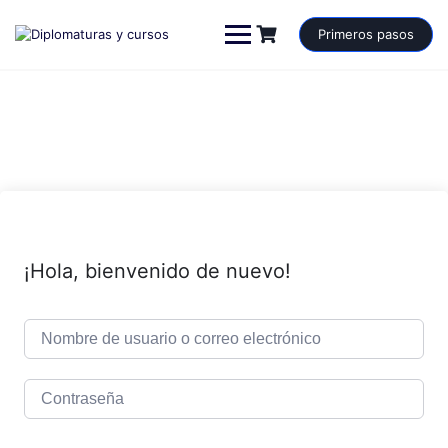
Saltar
al
Primeros pasos
contenido
¡Hola, bienvenido de nuevo!