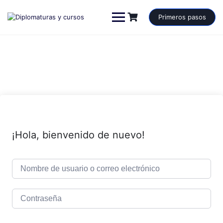
Saltar
al
Primeros pasos
contenido
¡Hola, bienvenido de nuevo!