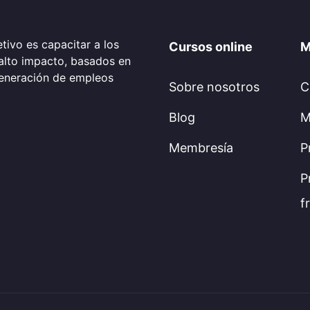
tivo es capacitar a los
Cursos online
M
alto impacto, basados en
generación de empleos
Sobre nosotros
C
Blog
M
Membresía
P
P
f