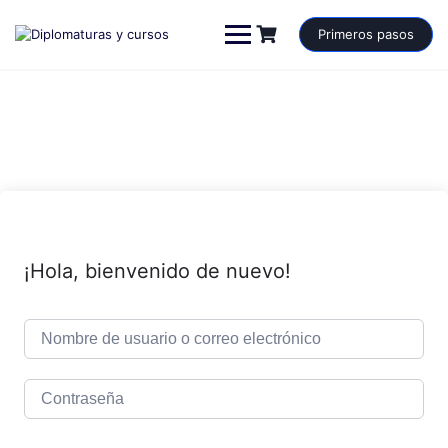
Saltar
al
Primeros pasos
contenido
¡Hola, bienvenido de nuevo!