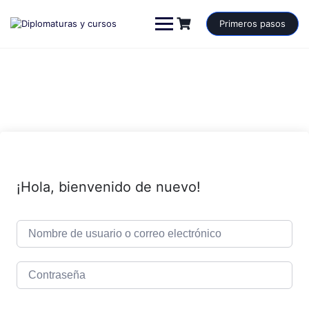
Saltar
al
Primeros pasos
contenido
¡Hola, bienvenido de nuevo!