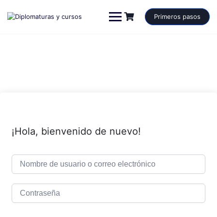
Saltar
al
Primeros pasos
contenido
¡Hola, bienvenido de nuevo!