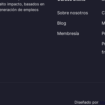
alto impacto, basados en
generación de empleos
Sobre nosotros
C
Blog
M
Membresía
P
P
f
Diseñado por
Ma