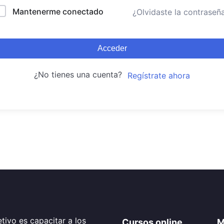
Mantenerme conectado
¿Olvidaste la contraseñ
Acceder
¿No tienes una cuenta?
Regístrate ahora
tivo es capacitar a los
Cursos online
M