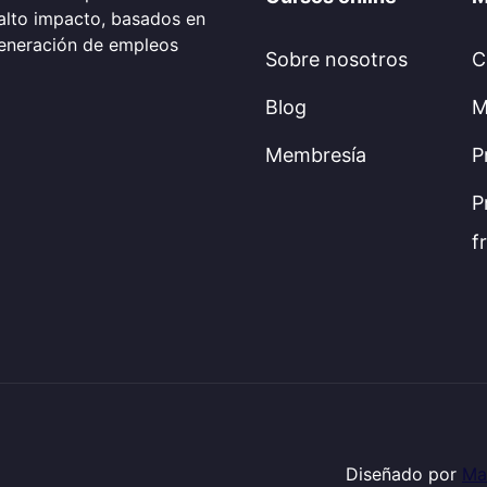
alto impacto, basados en
generación de empleos
Sobre nosotros
C
Blog
M
Membresía
P
P
f
Diseñado por
Ma