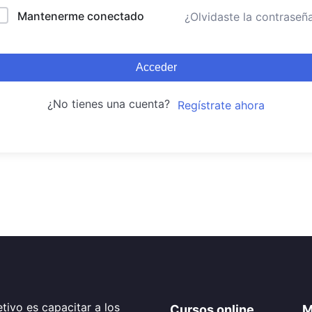
Mantenerme conectado
¿Olvidaste la contraseñ
Acceder
¿No tienes una cuenta?
Regístrate ahora
tivo es capacitar a los
Cursos online
M