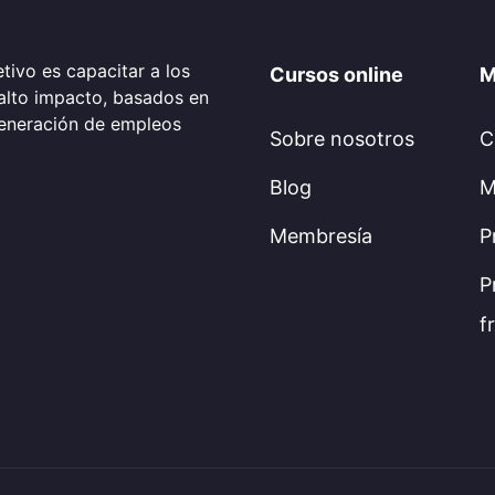
tivo es capacitar a los
Cursos online
M
alto impacto, basados en
generación de empleos
Sobre nosotros
C
Blog
M
Membresía
P
P
f