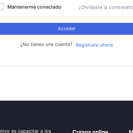
Mantenerme conectado
¿Olvidaste la contraseñ
Acceder
¿No tienes una cuenta?
Regístrate ahora
tivo es capacitar a los
Cursos online
M