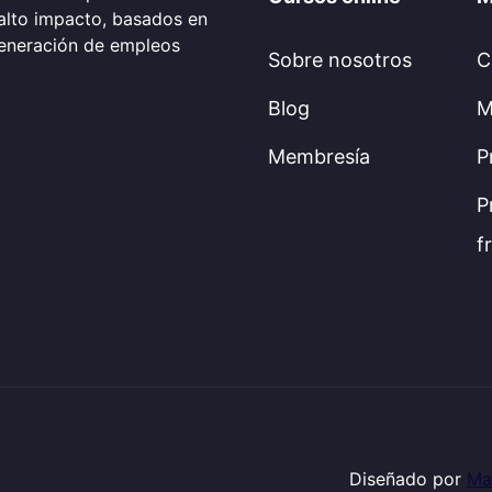
alto impacto, basados en
generación de empleos
Sobre nosotros
C
Blog
M
Membresía
P
P
f
Diseñado por
Ma