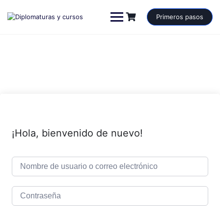
Saltar
al
Primeros pasos
contenido
¡Hola, bienvenido de nuevo!