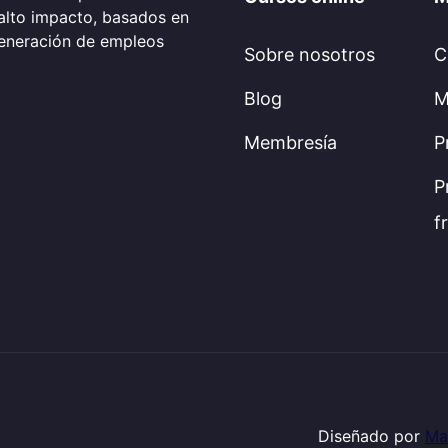
alto impacto, basados en
generación de empleos
Sobre nosotros
C
Blog
M
Membresía
P
P
f
Diseñado por
Ma