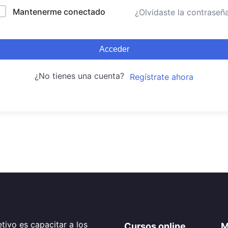
Mantenerme conectado
¿Olvidaste la contraseñ
Acceder
¿No tienes una cuenta?
Regístrate ahora
tivo es capacitar a los
Cursos online
M