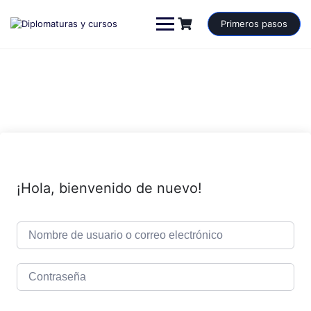
Saltar
al
Primeros pasos
contenido
¡Hola, bienvenido de nuevo!