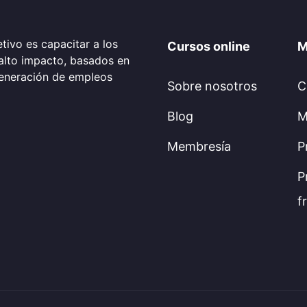
tivo es capacitar a los
Cursos online
M
alto impacto, basados en
generación de empleos
Sobre nosotros
C
Blog
M
Membresía
P
P
f