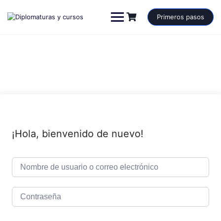
Saltar
al
Primeros pasos
contenido
¡Hola, bienvenido de nuevo!