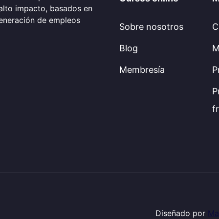
alto impacto, basados en
generación de empleos
Sobre nosotros
C
Blog
M
Membresía
P
P
f
Diseñado por
Ma