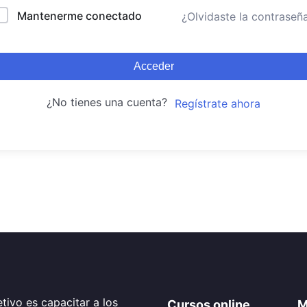
Mantenerme conectado
¿Olvidaste la contraseñ
Acceder
¿No tienes una cuenta?
Regístrate ahora
tivo es capacitar a los
Cursos online
M