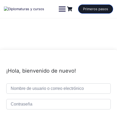
Saltar
al
Primeros pasos
contenido
¡Hola, bienvenido de nuevo!