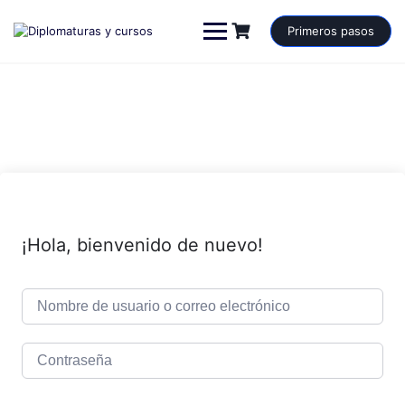
Saltar
al
Primeros pasos
contenido
¡Hola, bienvenido de nuevo!