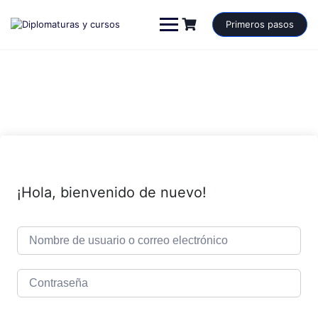
Saltar
al
Primeros pasos
contenido
¡Hola, bienvenido de nuevo!