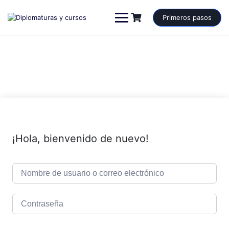
Saltar
al
Primeros pasos
contenido
¡Hola, bienvenido de nuevo!