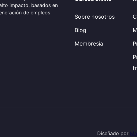
alto impacto, basados en
generación de empleos
Sobre nosotros
C
Blog
M
Membresía
P
P
f
Diseñado por
Ma