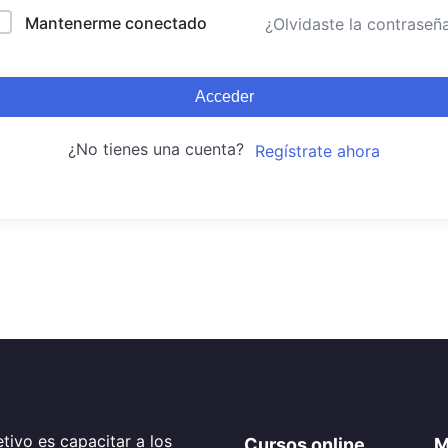
Mantenerme conectado
¿Olvidaste la contraseñ
Acceder
¿No tienes una cuenta?
Regístrate ahora
tivo es capacitar a los
Cursos online
M