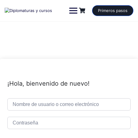
Saltar
al
Primeros pasos
contenido
¡Hola, bienvenido de nuevo!