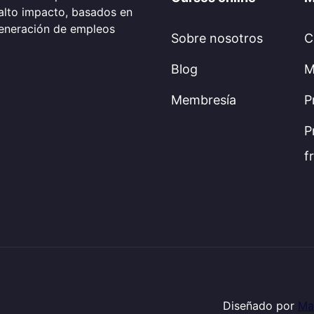
alto impacto, basados en
generación de empleos
Sobre nosotros
C
Blog
M
Membresía
P
P
f
Diseñado por
Ma