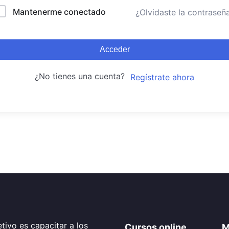
Mantenerme conectado
¿Olvidaste la contraseñ
Acceder
¿No tienes una cuenta?
Regístrate ahora
tivo es capacitar a los
Cursos online
M