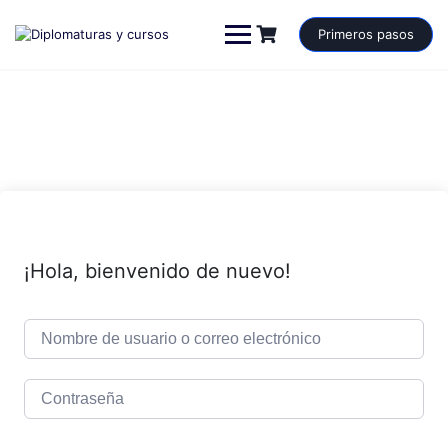
Saltar
al
Primeros pasos
contenido
¡Hola, bienvenido de nuevo!