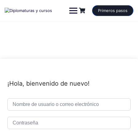
Saltar
al
Primeros pasos
contenido
¡Hola, bienvenido de nuevo!