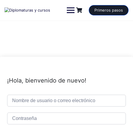
Saltar
al
Primeros pasos
contenido
¡Hola, bienvenido de nuevo!