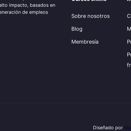
alto impacto, basados en
generación de empleos
Sobre nosotros
C
Blog
M
Membresía
P
P
f
Diseñado por
Ma