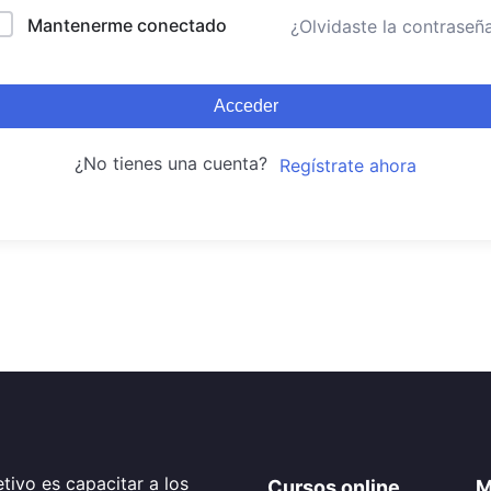
Mantenerme conectado
¿Olvidaste la contraseñ
Acceder
¿No tienes una cuenta?
Regístrate ahora
tivo es capacitar a los
Cursos online
M