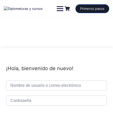
Saltar
al
Primeros pasos
contenido
¡Hola, bienvenido de nuevo!