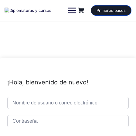
Saltar
al
Primeros pasos
contenido
¡Hola, bienvenido de nuevo!