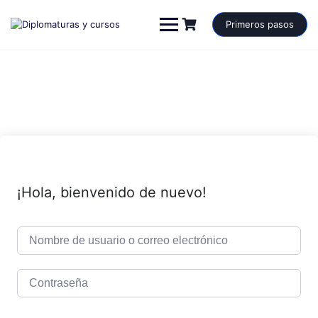
Saltar
al
Primeros pasos
contenido
¡Hola, bienvenido de nuevo!