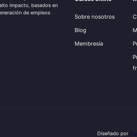
alto impacto, basados en
generación de empleos
Sobre nosotros
C
Blog
M
Membresía
P
P
f
Diseñado por
Ma