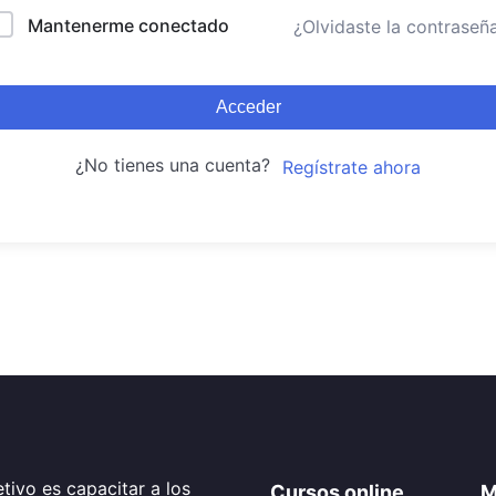
Mantenerme conectado
¿Olvidaste la contraseñ
Acceder
¿No tienes una cuenta?
Regístrate ahora
tivo es capacitar a los
Cursos online
M