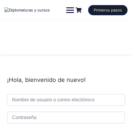
Saltar
al
Primeros pasos
contenido
¡Hola, bienvenido de nuevo!