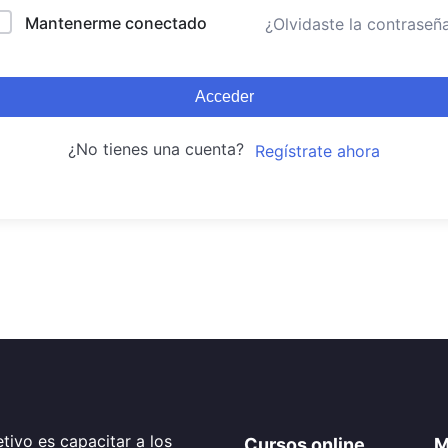
Mantenerme conectado
¿Olvidaste la contraseñ
Acceder
¿No tienes una cuenta?
Regístrate ahora
tivo es capacitar a los
Cursos online
M