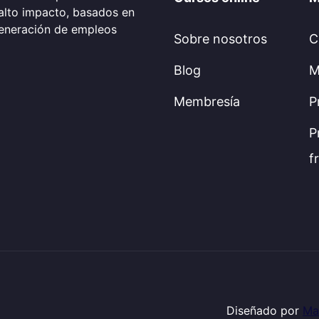
alto impacto, basados en
generación de empleos
Sobre nosotros
C
Blog
M
Membresía
P
P
f
Diseñado por
Ma