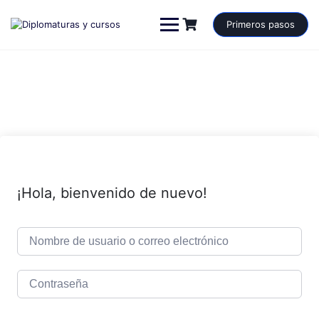
Saltar
al
Primeros pasos
contenido
¡Hola, bienvenido de nuevo!