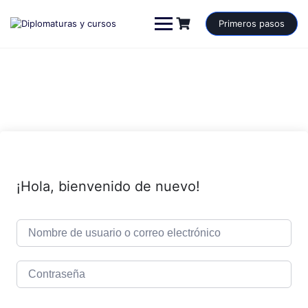
Saltar
al
Primeros pasos
contenido
¡Hola, bienvenido de nuevo!