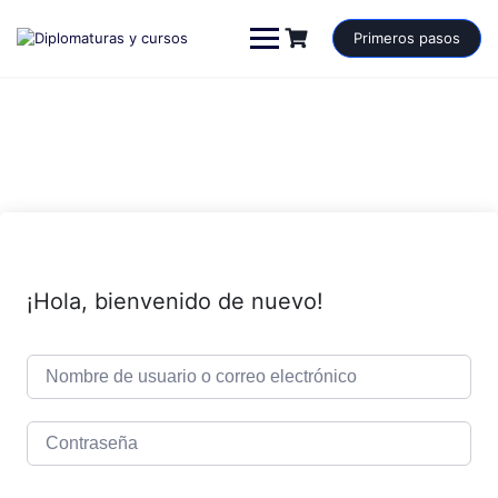
Saltar
al
Primeros pasos
contenido
¡Hola, bienvenido de nuevo!