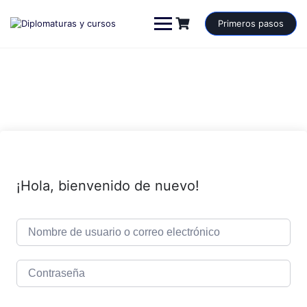
Saltar
al
Primeros pasos
contenido
¡Hola, bienvenido de nuevo!