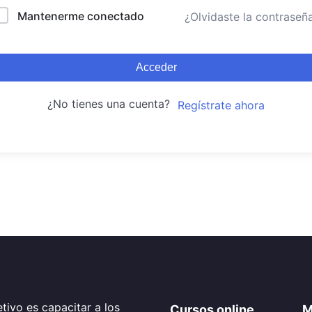
Mantenerme conectado
¿Olvidaste la contraseñ
Acceder
¿No tienes una cuenta?
Regístrate ahora
tivo es capacitar a los
Cursos online
M