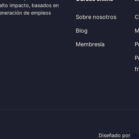
alto impacto, basados en
generación de empleos
Sobre nosotros
C
Blog
M
Membresía
P
P
f
Diseñado por
Ma