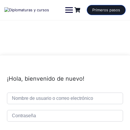
Saltar
al
Primeros pasos
contenido
¡Hola, bienvenido de nuevo!