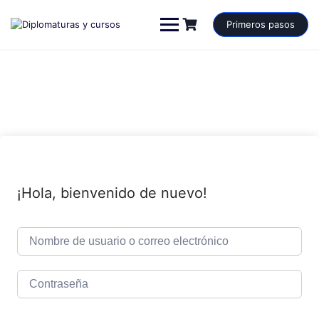
Saltar
al
Primeros pasos
contenido
¡Hola, bienvenido de nuevo!