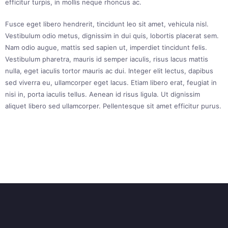
efficitur turpis, in mollis neque rhoncus ac.
Fusce eget libero hendrerit, tincidunt leo sit amet, vehicula nisl.
Vestibulum odio metus, dignissim in dui quis, lobortis placerat sem.
Nam odio augue, mattis sed sapien ut, imperdiet tincidunt felis.
Vestibulum pharetra, mauris id semper iaculis, risus lacus mattis
nulla, eget iaculis tortor mauris ac dui. Integer elit lectus, dapibus
sed viverra eu, ullamcorper eget lacus. Etiam libero erat, feugiat in
nisi in, porta iaculis tellus. Aenean id risus ligula. Ut dignissim
aliquet libero sed ullamcorper. Pellentesque sit amet efficitur purus.