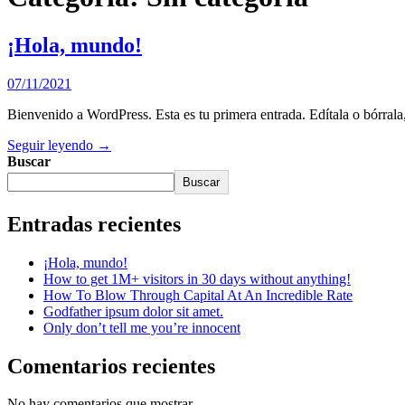
¡Hola, mundo!
07/11/2021
Bienvenido a WordPress. Esta es tu primera entrada. Edítala o bórrala,
Seguir leyendo →
Buscar
Buscar
Entradas recientes
¡Hola, mundo!
How to get 1M+ visitors in 30 days without anything!
How To Blow Through Capital At An Incredible Rate
Godfather ipsum dolor sit amet.
Only don’t tell me you’re innocent
Comentarios recientes
No hay comentarios que mostrar.