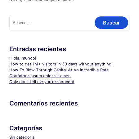
Buscar:
Entradas recientes
¡Hola, mundo!
How to get 1M+ visitors in 30 days without anything!
How To Blow Through Capital At An Incredible Rate
Godfather ipsum dolor sit amet.
Only don’t tell me you’re innocent
Comentarios recientes
Categorías
Sin categoría