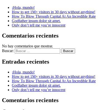
¡Hola, mundo!
How to get 1M+ visitors in 30 days without anything!
How To Blow Through Capital At An Incredible Rate
Godfather ipsum dolor sit amet.
Only don’t tell me you’re innocent
Comentarios recientes
No hay comentarios que mostrar.
Buscar:
Entradas recientes
¡Hola, mundo!
How to get 1M+ visitors in 30 days without anything!
How To Blow Through Capital At An Incredible Rate
Godfather ipsum dolor sit amet.
Only don’t tell me you’re innocent
Comentarios recientes