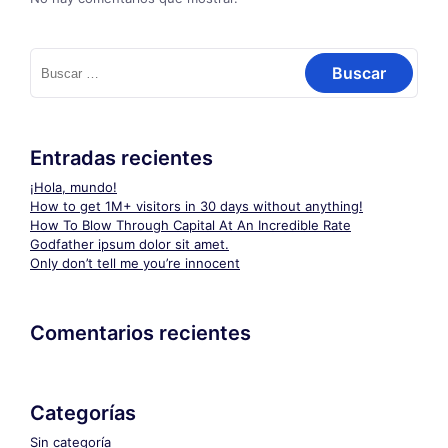
Buscar:
Entradas recientes
¡Hola, mundo!
How to get 1M+ visitors in 30 days without anything!
How To Blow Through Capital At An Incredible Rate
Godfather ipsum dolor sit amet.
Only don’t tell me you’re innocent
Comentarios recientes
Categorías
Sin categoría